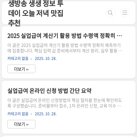
생방송 생생 정보 투
본문 바로가기
데이 오늘 저녁 맛집
추천
2025 실업급여 계산기 활용 방법 수령액 정확히 예측하기
이 글은 2025 실업급여 계산기 활용 방법 수령액 정확히 예측하기
에 집중합니다. 핵심 입력 값 준비에서부터 계산 원리, 실무 활용 팁,
실제 사례까지 차근차근 다룹니다. 방문객이 바로 적용할 수 있도록
카테고리 없음
2025. 10. 28.
간결하고 친근한 말투로 설명하며, 필요한 데이터와 주의점을 쉽게
확인하도록 구성했습니다.2025 실업급여 계산기 활용 시작2025
더보기 ››
실업급여 계산기 활용 시작은 단순한 숫자 놀이가 아닙니다. 실제로
는 본인 이력과 구직활동 기록을 반영해 예상 수령액을 가늠하는 과
정이 필요합니다. 이 도구를 믿되, 입력 값의 정확성에 핵심이 있습
니다. 이 점이 바로 출발점이죠. 다음 문단에서 입력 값의 중요성을
실업급여 온라인 신청 방법 간단 요약
확인해 봅니다.2025 실업급여 계산기 더 알아보기2025 실업급여
계산기는 고용보험 이력과 근무 기간, 평균임금 ..
이 글은 실업급여 온라인 신청방법의 핵심 절차를 한눈에 확인하도
록 구성했습니다. 준비물부터 접수, 1차 온라인 신청, 교육 이수 여
부 확인, 지급 결정까지의 흐름을 실제 화면 예시와 함께 설명합니
카테고리 없음
2025. 10. 28.
다. 초보자도 따라 하기 쉬운 체크리스트를 제공합니다. 또한 실전
팁과 주의사항까지 담았습니다. 끝까지 읽고 바로 적용해 보세요.실
더보기 ››
업급여 온라인 신청방법실업 상황에서 필요한 정보와 절차를 하나
씩 따라가면, 실업급여 온라인 신청방법은 생각보다 단순하게 다가