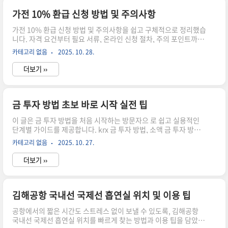
옵니다. 처음 접속하면 해외어 같은 용어가 쏟아진다 걱정하지만,
실제 화면은 친절한 안내와 확인 창으로 구성되어 있어 우리 일상 대
가전 10% 환급 신청 방법 및 주의사항
로 누르면 됩니다. 실업급여 온라인 신청의 핵심은 정확한 입력과
가전 10% 환급 신청 방법 및 주의사항을 쉽고 구체적으로 정리했습
확인 단계에 있습니다. 이 글은 그 흐름을 차근차근 풀어냅니다. 다
니다. 자격 요건부터 필요 서류, 온라인 신청 절차, 주의 포인트까지
음..
단계별로 안내합니다. 실전 팁과 체크리스트까지 담아 두었으니, 이
카테고리 없음
2025. 10. 28.
글을 따라가면 복잡한 절차도 금방 이해하고 applied 할 수 있습니
다. 도움이 필요하면 언제든 돌아와 주세요.가전 10% 환급 신청 시
더보기 ››
작 단계가전 10% 환급 신청은 새 가전 구매 시 부담을 덜어주는 현
실적인 혜택입니다. 이 제도는 생활의 작은 여유를 만들어 주지만,
절차가 복잡하게 느껴질 수 있어요. 차근차근 따라가면 의외로 간단
하게 끝납니다. 시작은 이 글의 안내대로 해보면 soon이 됩니다. 다
금 투자 방법 초보 바로 시작 실전 팁
음은 자격 요건 파악으로 이어집니다. 가전 10% 환급 신청 더 알아
이 글은 금 투자 방법을 처음 시작하는 방문자으 로 쉽고 실용적인
보기가전 10% 환급 신청 자격은 일..
단계별 가이드를 제공합니다. krx 금 투자 방법, 소액 금 투자 방법,
금투자 가장 안전한 방법, 금 etf 투자 방법까지 다양한 실전 팁과 체
카테고리 없음
2025. 10. 27.
크리스트를 통해 현명하게 시작하고 관리하는 법을 안내합니다. 초
보도 바로 따라 할 수 있는 구체적 방법으로 구성했습니다.금 투자
더보기 ››
방법 초보를 위한 실전 로드맷금 투자 방법 초보를 위한 입문 글에
오신 걸 환영합니다. 이 글은 초보도 바로 적용할 수 있는 실전 팁과
체크리스트를 담았습니다. 금 투자 방법의 핵심은 분산, 비용 관리,
그리고 장기 관찰입니다. 먼저 자신이 감당 가능한 금액과 투자 기
김해공항 국내선 국제선 흡연실 위치 및 이용 팁
간을 정하고, 무리하지 않는 선에서 시작하는 것이 좋습니다. 소액
공항에서의 짧은 시간도 스트레스 없이 보낼 수 있도록, 김해공항
금 투자 방법으로 시작해도 성장 가능성..
국내선 국제선 흡연실 위치를 빠르게 찾는 방법과 이용 팁을 담았습